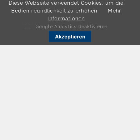
Diese Webseite verwendet Cookies, um die
Bedienfreundlichkeit zu erhöhen.
Mehr
Informationen
Google Analytics deaktivieren
Akzeptieren
KONTAKT
+49 (0)211 976 329-0
info@capelle.legal